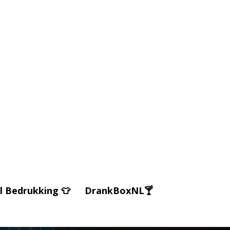
l Bedrukking 👕
DrankBoxNL🍸