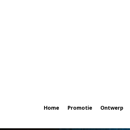
Ga
direct
naar
de
hoofdinhoud
Home
Promotie
Ontwerp