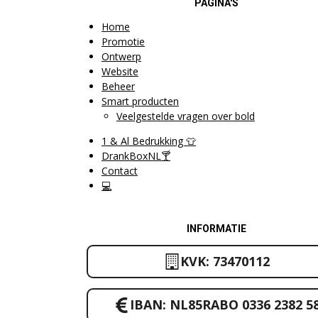
PAGINA'S
Home
Promotie
Ontwerp
Website
Beheer
Smart producten
Veelgestelde vragen over bold
1 & Al Bedrukking 👕
DrankBoxNL🍸
Contact
💻
INFORMATIE
KVK: 73470112
IBAN: NL85RABO 0336 2382 5