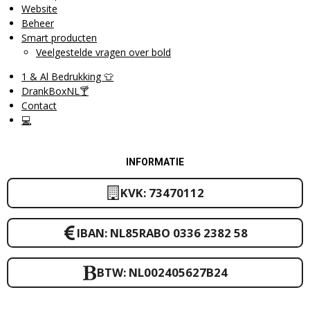
Website
Beheer
Smart producten
Veelgestelde vragen over bold
1 & Al Bedrukking 👕
DrankBoxNL🍸
Contact
💻
INFORMATIE
KVK: 73470112
IBAN: NL85RABO 0336 2382 58
BTW: NL002405627B24